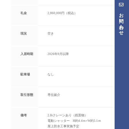
お問い合わせ
礼金
2,860,000円（税込）
現況
空き
入居時期
2026年9月以降
駐車場
なし
取引形態
専任媒介
備考
2.8tクレーンあり（残置物）
電動シャッター H約4.4ｍ×W約5.1ｍ
屋上防水工事実施予定