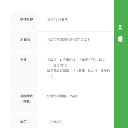
物件名称
瑞光2丁目倉庫
採用情報
所在地
大阪市東淀川区瑞光2丁目12-9
交通
大阪メトロ今里筋線 『瑞光4丁目』駅よ
り 徒歩約6分
阪急電鉄京都線 『上新庄』駅より 徒歩約
10分
建物構造
鉄骨造陸屋根／2階建
／階数
竣工
1972年2月